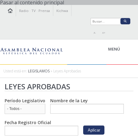
Pasar al contenido principal
Radio
·
TV
·
Prensa
Kichwa
A-
A+
MENÚ
Usted está en:
LEGISLAMOS
» Leyes Aprobadas
LA ASAMBLEA
LEYES APROBADAS
LEGISLAMOS
FISCALIZAMOS
Período Legislativo
Nombre de la Ley
TRANSPARENCIA
PRENSA
PARTICIPACIÓN
Fecha Registro Oficial
RELACIONES INTERNACIONALES
AGENDA