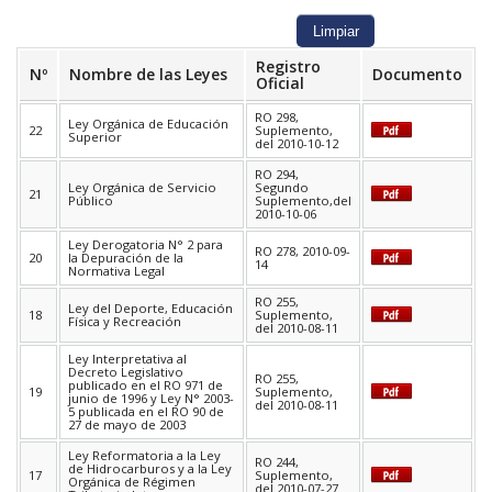
Registro
Nº
Nombre de las Leyes
Documento
Oficial
RO 298,
Ley Orgánica de Educación
22
Suplemento,
Superior
del 2010-10-12
RO 294,
Ley Orgánica de Servicio
Segundo
21
Público
Suplemento,del
2010-10-06
Ley Derogatoria N° 2 para
RO 278, 2010-09-
20
la Depuración de la
14
Normativa Legal
RO 255,
Ley del Deporte, Educación
18
Suplemento,
Física y Recreación
del 2010-08-11
Ley Interpretativa al
Decreto Legislativo
RO 255,
publicado en el RO 971 de
19
Suplemento,
junio de 1996 y Ley N° 2003-
del 2010-08-11
5 publicada en el RO 90 de
27 de mayo de 2003
Ley Reformatoria a la Ley
RO 244,
de Hidrocarburos y a la Ley
17
Suplemento,
Orgánica de Régimen
del 2010-07-27