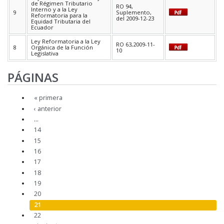
de Régimen Tributario
RO 94,
Interno y a la Ley
9
Suplemento,
Reformatoria para la
del 2009-12-23
Equidad Tributaria del
Ecuador
Ley Reformatoria a la Ley
RO 63,2009-11-
8
Orgánica de la Función
10
Legislativa
PÁGINAS
« primera
‹ anterior
…
14
15
16
17
18
19
20
21
22