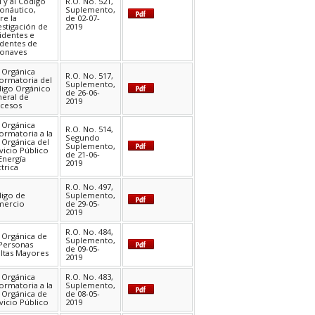
l y al Código
R.O. No. 521,
onáutico,
Suplemento,
re la
de 02-07-
estigación de
2019
identes e
identes de
onaves
 Orgánica
R.O. No. 517,
ormatoria del
Suplemento,
igo Orgánico
de 26-06-
eral de
2019
cesos
 Orgánica
R.O. No. 514,
ormatoria a la
Segundo
 Orgánica del
Suplemento,
vicio Público
de 21-06-
Energía
2019
ctrica
R.O. No. 497,
igo de
Suplemento,
mercio
de 29-05-
2019
R.O. No. 484,
 Orgánica de
Suplemento,
 Personas
de 09-05-
ltas Mayores
2019
 Orgánica
R.O. No. 483,
ormatoria a la
Suplemento,
 Orgánica de
de 08-05-
vicio Público
2019