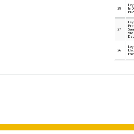
Ley
28
la 
Pue
Ley
Pre
27
San
Vio
Dep
Ley
26
Efi
Ene