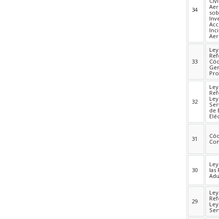
Civi
Aer
34
sob
Inv
Acc
Inc
Aer
Ley
Ref
33
Cód
Gen
Pro
Ley
Ref
Ley
32
Ser
de 
Elé
Cód
31
Co
Ley
30
las
Adu
Ley
Ref
29
Ley
Ser