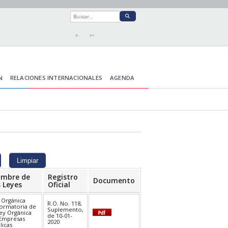
A-
A+
N
RELACIONES INTERNACIONALES
AGENDA
mbre de
Registro
Documento
s Leyes
Oficial
 Orgánica
R.O. No. 118,
ormatoria de
Suplemento,
Ley Orgánica
de 10-01-
Empresas
2020
licas