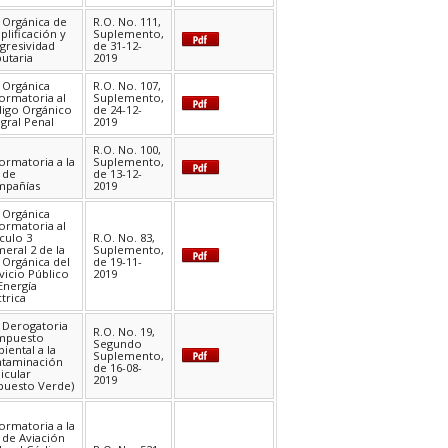
 Orgánica de
R.O. No. 111,
plificación y
Suplemento,
gresividad
de 31-12-
butaria
2019
 Orgánica
R.O. No. 107,
ormatoria al
Suplemento,
igo Orgánico
de 24-12-
egral Penal
2019
R.O. No. 100,
ormatoria a la
Suplemento,
 de
de 13-12-
pañías
2019
 Orgánica
ormatoria al
ículo 3
R.O. No. 83,
eral 2 de la
Suplemento,
 Orgánica del
de 19-11-
vicio Público
2019
Energía
ctrica
 Derogatoria
R.O. No. 19,
Impuesto
Segundo
iental a la
Suplemento,
taminación
de 16-08-
icular
2019
puesto Verde)
ormatoria a la
 de Aviación