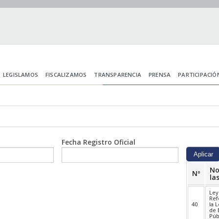
LEGISLAMOS
FISCALIZAMOS
TRANSPARENCIA
PRENSA
PARTICIPACIÓ
Fecha Registro Oficial
No
Nº
la
Ley
Ref
40
la 
de 
Púb