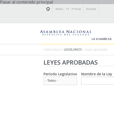
Pasar al contenido principal
Radio
·
TV
·
Prensa
Kichwa
LA ASAMBLEA
Usted está en:
LEGISLAMOS
» Leyes Aprobadas
LEYES APROBADAS
Período Legislativo
Nombre de la Ley