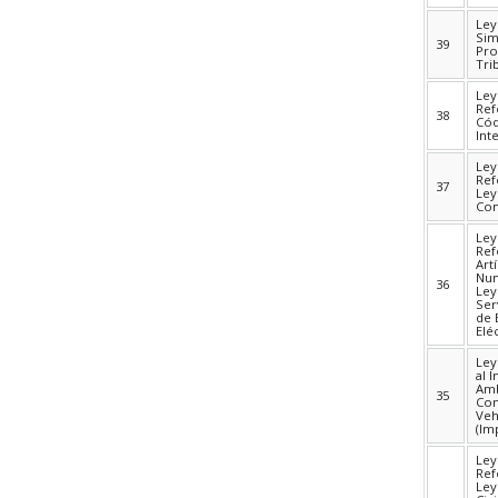
Ley
Sim
39
Pro
Tri
Ley
Ref
38
Cód
Int
Ley
Ref
37
Ley
Com
Ley
Ref
Art
Num
36
Ley
Ser
de 
Elé
Ley
al 
Amb
35
Con
Veh
(Im
Ley
Ref
Ley