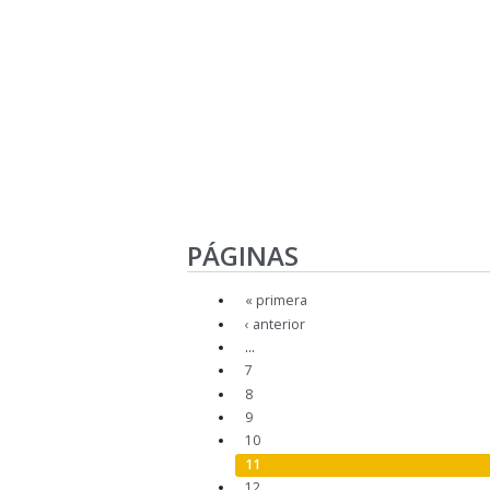
PÁGINAS
« primera
‹ anterior
…
7
8
9
10
11
12