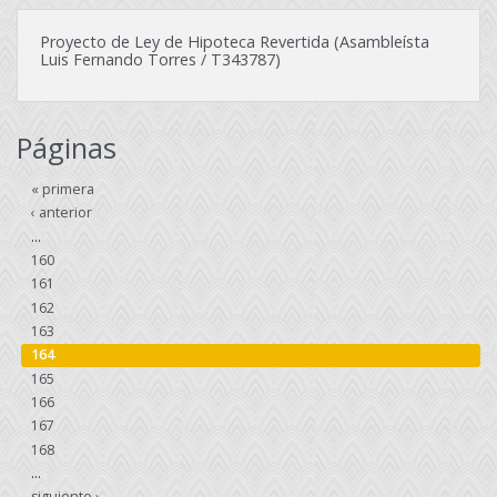
Proyecto de Ley de Hipoteca Revertida (Asambleísta
Luis Fernando Torres / T343787)
Páginas
« primera
‹ anterior
…
160
161
162
163
164
165
166
167
168
…
siguiente ›