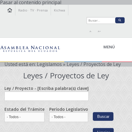
Pasar al contenido principal
Radio
·
TV
·
Prensa
Kichwa
A-
A+
MENÚ
Usted está en:
Legislamos
» Leyes / Proyectos de Ley
Leyes / Proyectos de Ley
LA ASAMBLEA
LEGISLAMOS
Ley / Proyecto - [Escriba palabra(s) clave]
FISCALIZAMOS
TRANSPARENCIA
Estado del Trámite
Período Legislativo
PRENSA
PARTICIPACIÓN
RELACIONES INTERNACIONALES
AGENDA