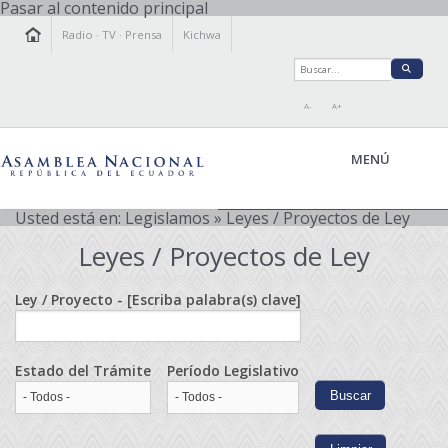
Pasar al contenido principal
Radio
·
TV
·
Prensa
Kichwa
A-
A+
MENÚ
Usted está en:
Legislamos
» Leyes / Proyectos de Ley
Leyes / Proyectos de Ley
LA ASAMBLEA
LEGISLAMOS
Ley / Proyecto - [Escriba palabra(s) clave]
FISCALIZAMOS
TRANSPARENCIA
Estado del Trámite
Período Legislativo
PRENSA
PARTICIPACIÓN
RELACIONES INTERNACIONALES
AGENDA