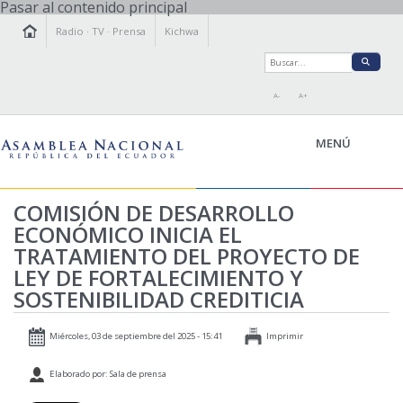
Pasar al contenido principal
Radio
·
TV
·
Prensa
Kichwa
A-
A+
MENÚ
COMISIÓN DE DESARROLLO
ECONÓMICO INICIA EL
LA ASAMBLEA
TRATAMIENTO DEL PROYECTO DE
LEGISLAMOS
LEY DE FORTALECIMIENTO Y
FISCALIZAMOS
SOSTENIBILIDAD CREDITICIA
TRANSPARENCIA
PRENSA
Miércoles, 03 de septiembre del 2025 - 15:41
Imprimir
PARTICIPACIÓN
Elaborado por: Sala de prensa
RELACIONES INTERNACIONALES
AGENDA