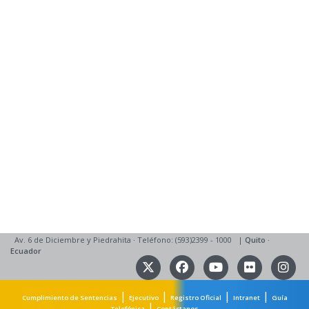
Av. 6 de Diciembre y Piedrahita
·
Teléfono: (593)2399 - 1000
|
Quito
·
Ecuador
|
|
|
|
Cumplimiento de Sentencias
Ejecutivo
Registro Oficial
Intranet
Guía
|
Telefónica
Contáctanos