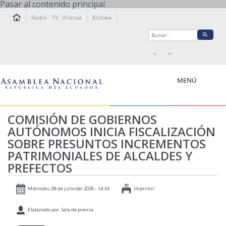
Pasar al contenido principal
Radio
·
TV
·
Prensa
Kichwa
A-
A+
MENÚ
COMISIÓN DE GOBIERNOS
AUTÓNOMOS INICIA FISCALIZACIÓN
LA ASAMBLEA
SOBRE PRESUNTOS INCREMENTOS
LEGISLAMOS
PATRIMONIALES DE ALCALDES Y
FISCALIZAMOS
PREFECTOS
TRANSPARENCIA
PRENSA
Miércoles, 08 de julio del 2026 - 14:34
Imprimir
PARTICIPACIÓN
Elaborado por: Sala de prensa
RELACIONES INTERNACIONALES
AGENDA