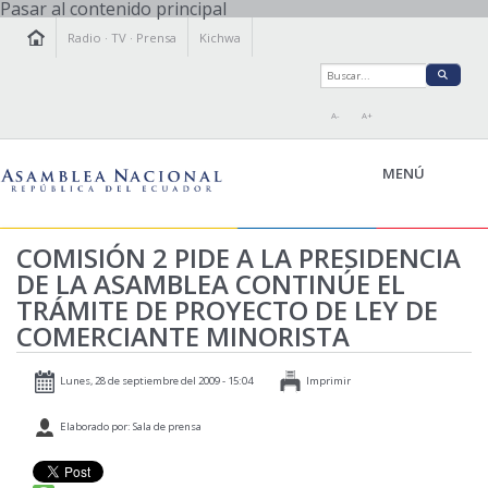
Pasar al contenido principal
Radio
·
TV
·
Prensa
Kichwa
A-
A+
MENÚ
COMISIÓN 2 PIDE A LA PRESIDENCIA
DE LA ASAMBLEA CONTINÚE EL
LA ASAMBLEA
TRÁMITE DE PROYECTO DE LEY DE
LEGISLAMOS
COMERCIANTE MINORISTA
FISCALIZAMOS
TRANSPARENCIA
Lunes, 28 de septiembre del 2009 - 15:04
Imprimir
PRENSA
Elaborado por: Sala de prensa
PARTICIPACIÓN
RELACIONES INTERNACIONALES
AGENDA