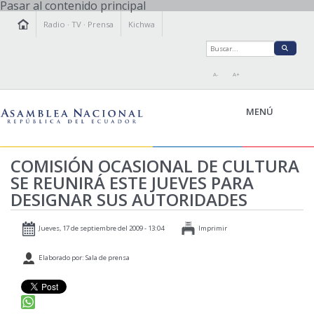
Pasar al contenido principal
Radio
·
TV
·
Prensa
Kichwa
A-
A+
MENÚ
COMISIÓN OCASIONAL DE CULTURA
SE REUNIRÁ ESTE JUEVES PARA
LA ASAMBLEA
DESIGNAR SUS AUTORIDADES
LEGISLAMOS
FISCALIZAMOS
Jueves, 17 de septiembre del 2009 - 13:04
Imprimir
TRANSPARENCIA
Elaborado por: Sala de prensa
PRENSA
PARTICIPACIÓN
RELACIONES INTERNACIONALES
AGENDA