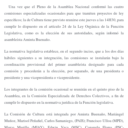
Una vez que el Pleno de la Asamblea Nacional conformó las cuatro
comisiones especializadas ocasionales para que tramiten proyectos de ley
específicos; la de Cultura tiene previsto reunirse este jueves a las 14H30, para
cumplir lo dispuesto en el artículo 24 de la Ley Orgánica de la Función
Legislativa, como es la elección de sus autoridades, según informó la
asambleísta Aminta Buenaño.
La normativa legislativa establece, en el segundo inciso, que a los dos días
hábiles siguientes a su integración, las comisiones se instalarán bajo la
coordinación provisional del primer asambleísta designado para cada
comisión y procederán a la elección, por separado, de una presidenta o
presidente y una vicepresidenta o vicepresidente.
Los integrantes de la comisión ocasional se reunirán en el quinto piso de la
Asamblea, en la Comisión Especializada de Derechos Colectivos, a fin de
cumplir lo dispuesto en la normativa jurídica de la Función legislativa.
La Comisión de Cultura está integrada por Aminta Buenaño, Mariángel
Muñoz, Marisol Peñafiel, Carlos Samaniego, (PAIS); Francisco Ulloa (MPD),
Marco Murillo (MIAY), Edwin Vaca (MSC), Consuelo Flores (PSC-