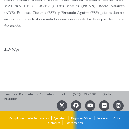
MADERA DE GUERRERO), Luis Morales (PRIAN), Rocío Valarezo
(ADE), Francisco Cisneros (PSP); y, Fernando Aguirre (PSP) quienes durarán
en sus funciones hasta cuando la comisión cumpla los fines para los cuales
fue creada.
JLVN/pv
Av. 6 de Diciembre y Piedrahita
·
Teléfono: (593)2399 - 1000
|
Quito
·
Ecuador
|
|
|
|
Cumplimiento de Sentencias
Ejecutivo
Registro Oficial
Intranet
Guía
|
Telefónica
Contáctanos