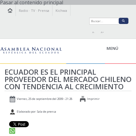
Pasar al contenido principal
Radio
·
TV
·
Prensa
Kichwa
A-
A+
MENÚ
ECUADOR ES EL PRINCIPAL
PROVEEDOR DEL MERCADO CHILENO
LA ASAMBLEA
CON TENDENCIA AL CRECIMIENTO
LEGISLAMOS
FISCALIZAMOS
Viernes, 25 de septiembre del 2009 - 21:28
Imprimir
TRANSPARENCIA
Elaborado por: Sala de prensa
PRENSA
PARTICIPACIÓN
RELACIONES INTERNACIONALES
AGENDA