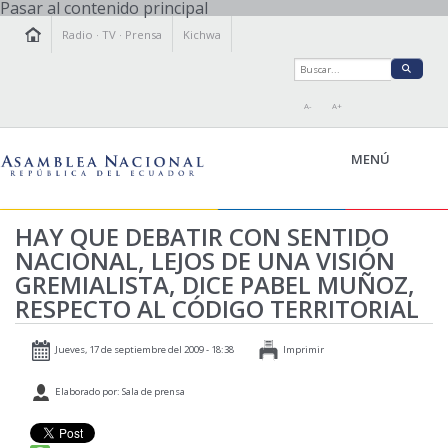
Pasar al contenido principal
Radio
·
TV
·
Prensa
Kichwa
A-
A+
MENÚ
HAY QUE DEBATIR CON SENTIDO
NACIONAL, LEJOS DE UNA VISIÓN
LA ASAMBLEA
GREMIALISTA, DICE PABEL MUÑOZ,
LEGISLAMOS
RESPECTO AL CÓDIGO TERRITORIAL
FISCALIZAMOS
TRANSPARENCIA
Jueves, 17 de septiembre del 2009 - 18:38
Imprimir
PRENSA
Elaborado por: Sala de prensa
PARTICIPACIÓN
RELACIONES INTERNACIONALES
AGENDA