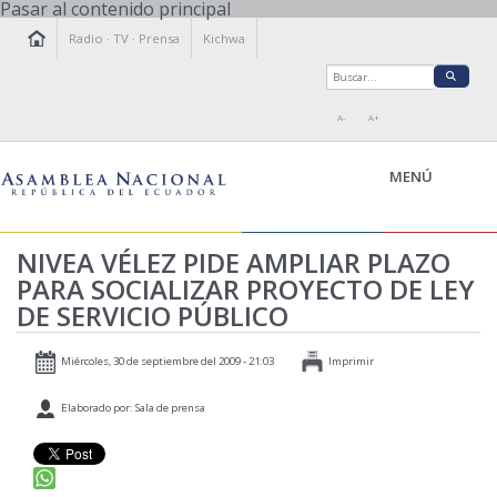
Pasar al contenido principal
Radio
·
TV
·
Prensa
Kichwa
A-
A+
MENÚ
NIVEA VÉLEZ PIDE AMPLIAR PLAZO
PARA SOCIALIZAR PROYECTO DE LEY
LA ASAMBLEA
DE SERVICIO PÚBLICO
LEGISLAMOS
FISCALIZAMOS
Miércoles, 30 de septiembre del 2009 - 21:03
Imprimir
TRANSPARENCIA
Elaborado por: Sala de prensa
PRENSA
PARTICIPACIÓN
RELACIONES INTERNACIONALES
AGENDA