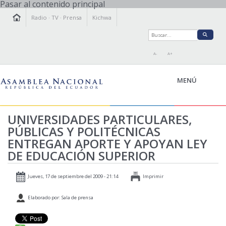
Pasar al contenido principal
Radio
·
TV
·
Prensa
Kichwa
A-
A+
MENÚ
UNIVERSIDADES PARTICULARES,
PÚBLICAS Y POLITÉCNICAS
LA ASAMBLEA
ENTREGAN APORTE Y APOYAN LEY
LEGISLAMOS
DE EDUCACIÓN SUPERIOR
FISCALIZAMOS
TRANSPARENCIA
Jueves, 17 de septiembre del 2009 - 21:14
Imprimir
PRENSA
Elaborado por: Sala de prensa
PARTICIPACIÓN
RELACIONES INTERNACIONALES
AGENDA