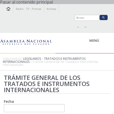
Pasar al contenido principal
Radio
·
TV
·
Prensa
Kichwa
A-
A+
MENÚ
Usted está en:
LEGISLAMOS
»
TRATADOS E INSTRUMENTOS
INTERNACIONALES
» Trámite General de los Tratados e Instrumentos
Internacionales
LA ASAMBLEA
LEGISLAMOS
TRÁMITE GENERAL DE LOS
TRATADOS E INSTRUMENTOS
FISCALIZAMOS
INTERNACIONALES
TRANSPARENCIA
PRENSA
PARTICIPACIÓN
Fecha
RELACIONES INTERNACIONALES
AGENDA