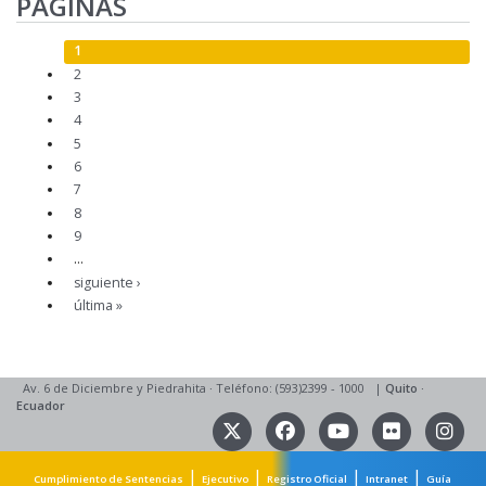
PÁGINAS
1
2
3
4
5
6
7
8
9
…
siguiente ›
última »
Av. 6 de Diciembre y Piedrahita
·
Teléfono: (593)2399 - 1000
|
Quito
·
Ecuador
|
|
|
|
Cumplimiento de Sentencias
Ejecutivo
Registro Oficial
Intranet
Guía