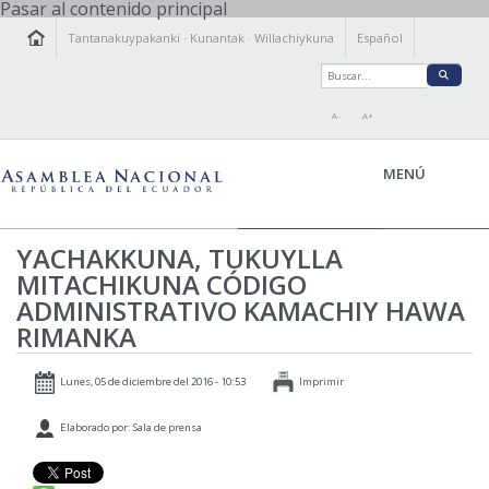
Pasar al contenido principal
Tantanakuypakanki
·
Kunantak
·
Willachiykuna
Español
A-
A+
MENÚ
YACHAKKUNA, TUKUYLLA
KAMACHIY KILLKAY
MITACHIKUNA CÓDIGO
TANTANAKUY
ÑAWINCHIY
ADMINISTRATIVO KAMACHIY HAWA
RIMANKA
ISTALLAKTAMANTA
WILLACHIKKUNA
Lunes, 05 de diciembre del 2016 - 10:53
Imprimir
Elaborado por: Sala de prensa