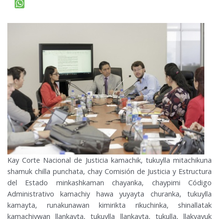
Kay Corte Nacional de Justicia kamachik, tukuylla mitachikuna
shamuk chilla punchata, chay Comisión de Justicia y Estructura
del Estado minkashkaman chayanka, chaypimi Código
Administrativo kamachiy hawa yuyayta churanka, tukuylla
kamayta, runakunawan kimirikta rikuchinka, shinallatak
kamachiywan llankayta, tukuylla llankayta, tukulla, llakyayuk