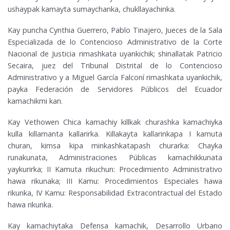
ushaypak kamayta sumaychanka, chukllayachinka.
Kay puncha Cynthia Guerrero, Pablo Tinajero, Jueces de la Sala
Especializada de lo Contencioso Administrativo de la Corte
Nacional de Justicia rimashkata uyankichik; shinallatak Patricio
Secaira, juez del Tribunal Distrital de lo Contencioso
Administrativo y a Miguel García Falconí rimashkata uyankichik,
payka Federación de Servidores Públicos del Ecuador
kamachikmi kan.
Kay Vethowen Chica kamachiy killkak churashka kamachiyka
kulla killamanta kallarirka. Killakayta kallarinkapa I kamuta
churan, kimsa kipa minkashkatapash churarka: Chayka
runakunata, Administraciones Públicas kamachikkunata
yaykurirka; II Kamuta rikuchun: Procedimiento Administrativo
hawa rikunaka; III Kamu: Procedimientos Especiales hawa
rikunka, IV Kamu: Responsabilidad Extracontractual del Estado
hawa rikunka.
Kay kamachiytaka Defensa kamachik, Desarrollo Urbano