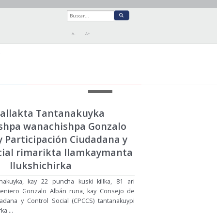
A-
A+
A
llakta Tantanakuyka
shpa wanachishpa Gonzalo
y Participación Ciudadana y
cial rimarikta llamkaymanta
llukshichirka
nakuyka, kay 22 puncha kuski killka, 81 ari
geniero Gonzalo Albán runa, kay Consejo de
dadana y Control Social (CPCCS) tantanakuypi
a ...