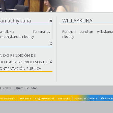
Kamachiykuna
WILLAYKUNA
amallakta Tantanakuy
Punchan punchan willaykuna
amachiykunata riksipay
riksipay
NEXO RENDICIÓN DE
UENTAS 2025 PROCESOS DE
ONTRATACIÓN PÚBLICA
99 - 1000
|
Quito
·
Ecuador
|
|
|
|
|
e Sentencias
Utkachik
Registro Oficial
Nikik Uku
Kayana Yupaykuna
Ñukanchi