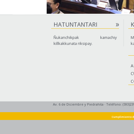
HATUNTANTARI
Ñukanchikpak kamachiy
M
killkakkunata riksipay.
k
A
C
C
Av. 6 de Diciembre y Piedrahita
·
Teléfono: (593)23
Cumplimiento d