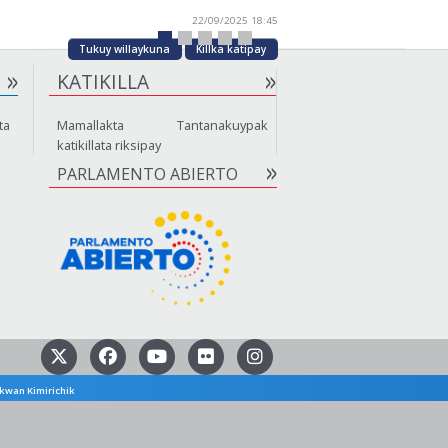
22/09/2025 18:45
Tukuy willaykuna
Killka katipay
KATIKILLA
ta
Mamallakta Tantanakuypak
katikillata riksipay
PARLAMENTO ABIERTO
kwan Kimirichik