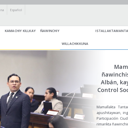
una
Español
KAMACHIY KILLKAY
ÑAWINCHIY
ISTALLAKTAMANT
WILLACHIKKUNA
Mama
ñawinchi
Albán, ka
Control So
Mamallakta Tanta
apushitaywan, in
Participación Ciu
rimarikta ñawinchirk