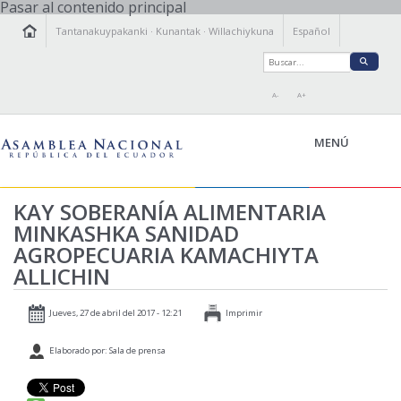
Pasar al contenido principal
Tantanakuypakanki
·
Kunantak
·
Willachiykuna
Español
A-
A+
MENÚ
KAY SOBERANÍA ALIMENTARIA
KAMACHIY KILLKAY
MINKASHKA SANIDAD
TANTANAKUY
ÑAWINCHIY
AGROPECUARIA KAMACHIYTA
ALLICHIN
ISTALLAKTAMANTA
WILLACHIKKUNA
Jueves, 27 de abril del 2017 - 12:21
Imprimir
Elaborado por: Sala de prensa