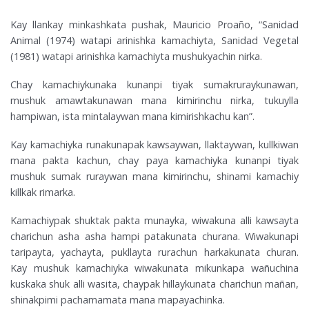
Kay llankay minkashkata pushak, Mauricio Proaño, “Sanidad
Animal (1974) watapi arinishka kamachiyta, Sanidad Vegetal
(1981) watapi arinishka kamachiyta mushukyachin nirka.
Chay kamachiykunaka kunanpi tiyak sumakruraykunawan,
mushuk amawtakunawan mana kimirinchu nirka, tukuylla
hampiwan, ista mintalaywan mana kimirishkachu kan”.
Kay kamachiyka runakunapak kawsaywan, llaktaywan, kullkiwan
mana pakta kachun, chay paya kamachiyka kunanpi tiyak
mushuk sumak ruraywan mana kimirinchu, shinami kamachiy
killkak rimarka.
Kamachiypak shuktak pakta munayka, wiwakuna alli kawsayta
charichun asha asha hampi patakunata churana. Wiwakunapi
taripayta, yachayta, pukllayta rurachun harkakunata churan.
Kay mushuk kamachiyka wiwakunata mikunkapa wañuchina
kuskaka shuk alli wasita, chaypak hillaykunata charichun mañan,
shinakpimi pachamamata mana mapayachinka.