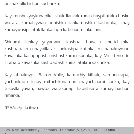
pushak allichichun kachanka.
Kay mushukyaykunapika, shuk llankak runa chaypillatak chusku
watata kamahiywan arinishka llankamushka kashpaka, chay
kamaywasipillatak llankashpa katichunmi rikuchin.
Shinami llankay yuyariwan kashpa, hawalla shutichishka
kashpapash cnhaypillatak llankashpa katinka, mishanakuyman
kayashka kashpapash mishashkami rikurinka, kay Ministerio de
Trabajo kayashka kashpapash shinallatakmi sakirinka.
Kay atinakuypi, Bairon Valle, kamachiy killkak, samarinkapa,
yachankapa tukuy mitachikunaman chayachinami kanka, kay
tukuylla yuyari, ñawpa watakunapi hapishkata sumaychachun
rimarka.
RSA/pv/jc-kcihwa
Av. 6 de Diciembre y Piedrahita
·
Teléfono: (593)2399 - 1000
|
Quito
·