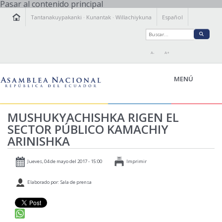
Pasar al contenido principal
Tantanakuypakanki
·
Kunantak
·
Willachiykuna
Español
A-
A+
MENÚ
MUSHUKYACHISHKA RIGEN EL
KAMACHIY KILLKAY
SECTOR PÚBLICO KAMACHIY
TANTANAKUY
ÑAWINCHIY
ARINISHKA
ISTALLAKTAMANTA
Jueves, 04 de mayo del 2017 - 15:00
Imprimir
WILLACHIKKUNA
Elaborado por: Sala de prensa