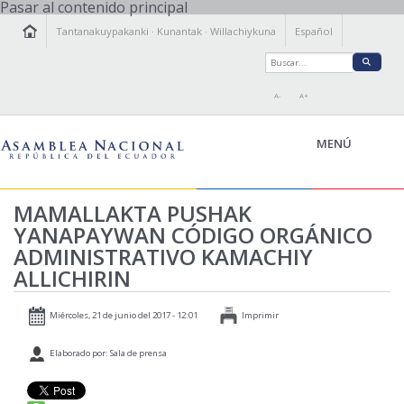
Pasar al contenido principal
Tantanakuypakanki
·
Kunantak
·
Willachiykuna
Español
A-
A+
MENÚ
MAMALLAKTA PUSHAK
KAMACHIY KILLKAY
YANAPAYWAN CÓDIGO ORGÁNICO
TANTANAKUY
ÑAWINCHIY
ADMINISTRATIVO KAMACHIY
ALLICHIRIN
ISTALLAKTAMANTA
WILLACHIKKUNA
Miércoles, 21 de junio del 2017 - 12:01
Imprimir
Elaborado por: Sala de prensa