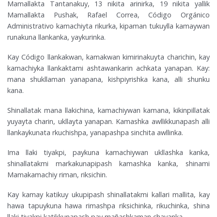
Mamallakta Tantanakuy, 13 nikita arinirka, 19 nikita yallik
Mamallakta Pushak, Rafael Correa, Código Orgánico
Administrativo kamachiyta rikurka, kipaman tukuylla kamaywan
runakuna llankanka, yaykurinka.
Kay Código llankakwan, kamakwan kimirinakuyta charichin, kay
kamachiyka llankaktami ashtawankarin achkata yanapan. Kay:
mana shukllaman yanapana, kishpiyrishka kana, alli shunku
kana.
Shinallatak mana llakichina, kamachiywan kamana, kikinpillatak
yuyayta charin, ukllayta yanapan. Kamashka awllikkunapash alli
llankaykunata rkuchishpa, yanapashpa sinchita awllinka.
Ima llaki tiyakpi, paykuna kamachiywan ukllashka kanka,
shinallatakmi markakunapipash kamashka kanka, shinami
Mamakamachiy riman, riksichin.
Kay kamay katikuy ukupipash shinallatakmi kallari mallita, kay
hawa tapuykuna hawa rimashpa riksichinka, rikuchinka, shina
llaki tiyakpi katikkunapash pay mañashkaman chayanka.