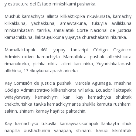
y estructura del Estado minkshkami pusharka.
Mushuk kamachiyta allinta killkaktikpika rikuykunata, kamachiy
killkakkuna, yachakkuna, amawtakuna, tukuylla awllikkuna
minkashkatami tarirka, shinallatak Corte Nacional de Justicia
kamachikkuna, llaktauyukkuna yuyayta churashakami rikurirka.
Mamallaktapak 461 yupay tantaripi Código Orgánico
Administrativo kamachiyta Mamallakta pushak allichishkata
rimanakurka, pichka nikita allimi kan nirka, Yuyarishkatapash
allichirka, 13 rikuykunatapash arinirka.
Kay Comisión de Justicia pushak, Marcela Aguiñaga, imashina
Código Administrativo killkarishkata willarka, Ecuador llaktapak
wiñaykawsay kamachiymi kan, kay kamachiyka shuktak
chakchurishka tawka kamachkiymanta shuklla kamuta rushkami
sakirin, shinami kamay hayñita paktachin.
Kay kamachiyka tukuylla kamaywasikunapak llankayta shuk
ñanpilla pushachunmi yanapan, shinami: karupi kikinllatak