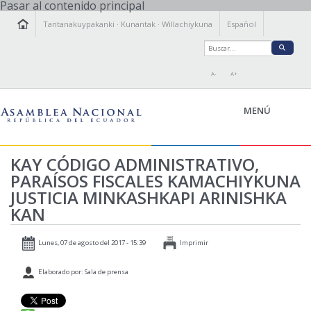
Pasar al contenido principal
Tantanakuypakanki
·
Kunantak
·
Willachiykuna
Español
A-
A+
MENÚ
KAY CÓDIGO ADMINISTRATIVO,
KAMACHIY KILLKAY
PARAÍSOS FISCALES KAMACHIYKUNA
TANTANAKUY
ÑAWINCHIY
JUSTICIA MINKASHKAPI ARINISHKA
KAN
ISTALLAKTAMANTA
WILLACHIKKUNA
Lunes, 07 de agosto del 2017 - 15:39
Imprimir
Elaborado por: Sala de prensa