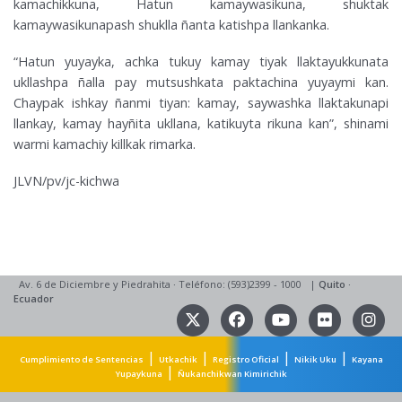
kamachikkuna, Hatun kamaywasikuna, shuktak
kamaywasikunapash shuklla ñanta katishpa llankanka.
“Hatun yuyayka, achka tukuy kamay tiyak llaktayukkunata
ukllashpa ñalla pay mutsushkata paktachina yuyaymi kan.
Chaypak ishkay ñanmi tiyan: kamay, saywashka llaktakunapi
llankay, kamay hayñita ukllana, katikuyta rikuna kan”, shinami
warmi kamachiy killkak rimarka.
JLVN/pv/jc-kichwa
Av. 6 de Diciembre y Piedrahita
·
Teléfono: (593)2399 - 1000
|
Quito
·
Ecuador
|
|
|
|
Cumplimiento de Sentencias
Utkachik
Registro Oficial
Nikik Uku
Kayana
|
Yupaykuna
Ñukanchikwan Kimirichik