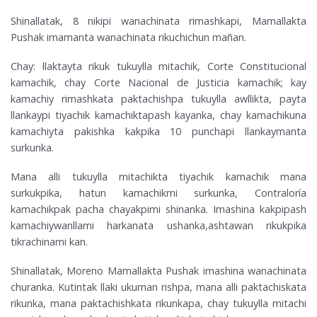
Shinallatak, 8 nikipi wanachinata rimashkapi, Mamallakta
Pushak imamanta wanachinata rikuchichun mañan.
Chay: llaktayta rikuk tukuylla mitachik, Corte Constitucional
kamachik, chay Corte Nacional de Justicia kamachik; kay
kamachiy rimashkata paktachishpa tukuylla awllikta, payta
llankaypi tiyachik kamachiktapash kayanka, chay kamachikuna
kamachiyta pakishka kakpika 10 punchapi llankaymanta
surkunka.
Mana alli tukuylla mitachikta tiyachik kamachik mana
surkukpika, hatun kamachikmi surkunka, Contraloría
kamachikpak pacha chayakpimi shinanka. Imashina kakpipash
kamachiywanllami harkanata ushanka,ashtawan rikukpika
tikrachinami kan.
Shinallatak, Moreno Mamallakta Pushak imashina wanachinata
churanka. Kutintak llaki ukuman rishpa, mana alli paktachiskata
rikunka, mana paktachishkata rikunkapa, chay tukuylla mitachi