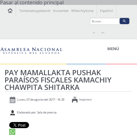
Pasar al contenido principal
Tantanakuypakanki
·
Kunantak
·
Willachiykuna
Español
A-
A+
MENÚ
PAY MAMALLAKTA PUSHAK
KAMACHIY KILLKAY
PARAÍSOS FISCALES KAMACHIY
TANTANAKUY
ÑAWINCHIY
CHAWPITA SHITARKA
ISTALLAKTAMANTA
Lunes, 07 de agosto del 2017 - 16:29
Imprimir
WILLACHIKKUNA
Elaborado por: Sala de prensa