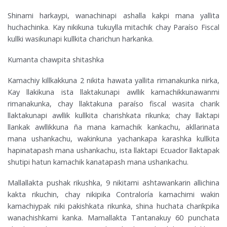
Shinami harkaypi, wanachinapi ashalla kakpi mana yallita
huchachinka. Kay nikikuna tukuylla mitachik chay Paraíso Fiscal
kullki wasikunapi kullkita charichun harkanka.
Kumanta chawpita shitashka
Kamachiy killkakkuna 2 nikita hawata yallita rimanakunka nirka,
Kay llakikuna ista llaktakunapi awllik kamachikkunawanmi
rimanakunka, chay llaktakuna paraíso fiscal wasita charik
llaktakunapi awllik kullkita charishkata rikunka; chay llaktapi
llankak awllikkuna ña mana kamachik kankachu, akllarinata
mana ushankachu, wakinkuna yachankapa karashka kullkita
hapinatapash mana ushankachu, ista llaktapi Ecuador llaktapak
shutipi hatun kamachik kanatapash mana ushankachu.
Mallallakta pushak rikushka, 9 nikitami ashtawankarin allichina
kakta rikuchin, chay nikipika Contraloría kamachimi wakin
kamachiypak niki pakishkata rikunka, shina huchata charikpika
wanachishkami kanka. Mamallakta Tantanakuy 60 punchata