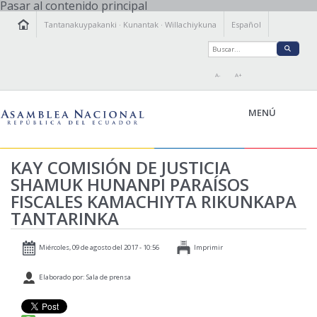
Pasar al contenido principal
Tantanakuypakanki
·
Kunantak
·
Willachiykuna
Español
A-
A+
MENÚ
KAY COMISIÓN DE JUSTICIA
KAMACHIY KILLKAY
SHAMUK HUNANPI PARAÍSOS
TANTANAKUY
ÑAWINCHIY
FISCALES KAMACHIYTA RIKUNKAPA
TANTARINKA
ISTALLAKTAMANTA
WILLACHIKKUNA
Miércoles, 09 de agosto del 2017 - 10:56
Imprimir
Elaborado por: Sala de prensa