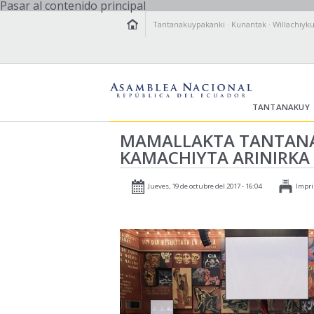
Pasar al contenido principal
Tantanakuypakanki
·
Kunantak
·
Willachiyk
TANTANAKUY
MAMALLAKTA TANTANA
KAMACHIYTA ARINIRKA
Jueves, 19 de octubre del 2017 - 16:04
Impri