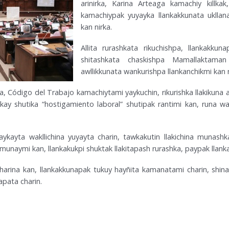
arinirka, Karina Arteaga kamachiy killka
kamachiypak yuyayka llankakkunata ukllana
kan nirka.
Allita rurashkata rikuchishpa, llankakku
shitashkata chaskishpa Mamallaktaman 
awllikkunata wankurishpa llankanchikmi kan n
Código del Trabajo kamachiytami yaykuchin, rikurishka llakikuna 
kay shutika “hostigamiento laboral” shutipak rantimi kan, runa w
ykayta wakllichina yuyayta charin, tawkakutin llakichina munashk
munaymi kan, llankakukpi shuktak llakitapash rurashka, paypak llanka
 charina kan, llankakkunapak tukuy hayñita kamanatami charin, shina
apata charin.