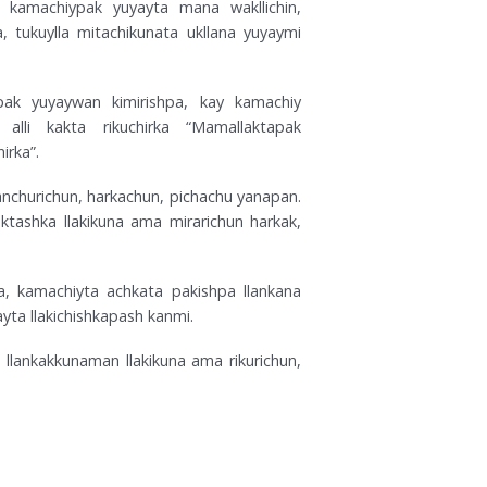
k, kamachiypak yuyayta mana wakllichin,
, tukuylla mitachikunata ukllana yuyaymi
napak yuyaywan kimirishpa, kay kamachiy
alli kakta rikuchirka “Mamallaktapak
irka”.
anchurichun, harkachun, pichachu yanapan.
aktashka llakikuna ama mirarichun harkak,
a, kamachiyta achkata pakishpa llankana
yta llakichishkapash kanmi.
 llankakkunaman llakikuna ama rikurichun,