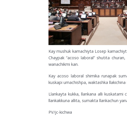
Kay mushuk kamachiyta Losep kamachiyta, 
Chaypak “acoso laboral” shutita churan, 
wanachikmi kan.
Kay acoso laboral shimika runapak suma
kuskapi umachishpa, waktashka llakichina 
Llankayta kukka, llankana alli kuskatami
llankakkuna allita, sumakta llankachun yan
PV/jc-kichwa