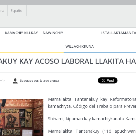
una
Español
KAMACHIY KILLKAY
ÑAWINCHIY
ISTALLAKTAMANT
WILLACHIKKUNA
KUY KAY ACOSO LABORAL LLAKITA H
mir
Elaborado por: Sala de prensa
Mamallakta Tantanakuy kay Reformatoria
kamachiyta, Código del Trabajo para Preveni
Shinami, kipaman kay kamachiykunata Kamuk
Mamallaklta Tantanakuy (116 apuchiwan)