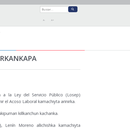
A-
A+
A
ARKANKAPA
 a la Ley del Servicio Público (Losep)
r el Acoso Laboral kamachiyta arinirka.
ipuman killkarichun kachanka.
, Lenín Moreno allichishka kamachiyta