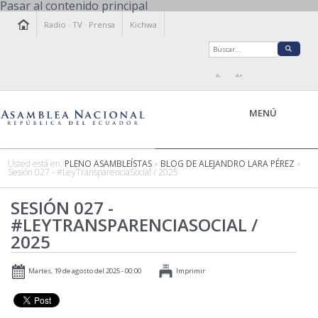
Pasar al contenido principal
Radio
·
TV
·
Prensa
Kichwa
A-
A+
MENÚ
Usted está en:
PLENO ASAMBLEÍSTAS
»
BLOG DE ALEJANDRO LARA PÉREZ
»
Sesión 027 - #LeyTransparenciaSocial / 2025
LA ASAMBLEA
SESIÓN 027 -
LEGISLAMOS
#LEYTRANSPARENCIASOCIAL /
FISCALIZAMOS
2025
TRANSPARENCIA
PRENSA
Martes, 19 de agosto del 2025 - 00:00
Imprimir
PARTICIPACIÓN
RELACIONES INTERNACIONALES
AGENDA