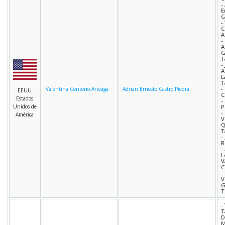
-
E
C
-
C
A
-
A
G
T
-
A
L
T
-
Valentina Centeno Arteaga
Adrián Ernesto Castro Piedra
EEUU
C
Estados
-
Unidos de
P
-
América
V
Q
T
-
R
-
L
V
C
-
V
G
T
-
T
D
M