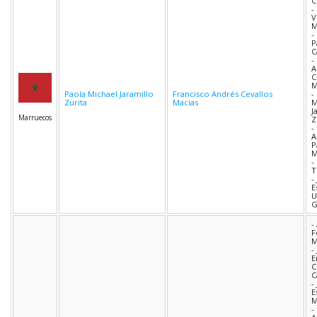
C
-
V
M
-
P
C
-
A
C
M
Paola Michael Jaramillo
Francisco Andrés Cevallos
-
Zurita
Macías
M
J
Marruecos
Z
-
A
P
M
-
T
-
E
U
G
-
F
M
-
E
C
C
-
E
M
-