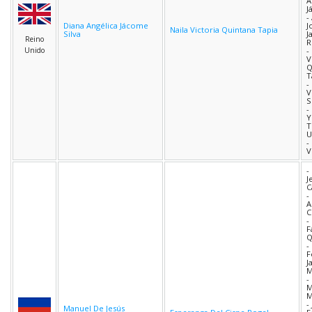
A
J
-
Diana Angélica Jácome
J
Naila Victoria Quintana Tapia
Silva
J
Reino
R
Unido
-
V
Q
T
-
V
S
-
Y
T
U
-
V
-
J
C
-
A
C
-
F
Q
-
F
J
M
-
M
M
-
Manuel De Jesús