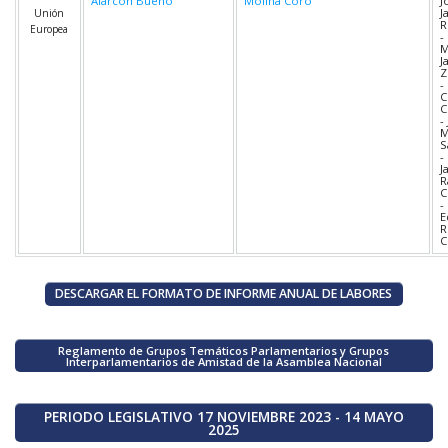
Alarcón Bueno
Molina Coro
J
J
Unión
R
Europea
-
M
J
Z
-
C
C
-
M
S
-
J
R
C
-
E
R
C
DESCARGAR EL FORMATO DE INFORME ANUAL DE LABORES
Reglamento de Grupos Temáticos Parlamentarios y Grupos
Interparlamentarios de Amistad de la Asamblea Nacional
PERIODO LEGISLATIVO 17 NOVIEMBRE 2023 - 14 MAYO
2025