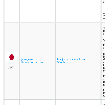
C
-
T
-
A
Z
V
-
S
B
C
-
C
-
F
G
-
M
J
Juan José
Marjorie Lorena Rosado
Reyes Baquerizo
Sánchez
-
E
Japón
M
P
-
P
-
R
B
-
L
R
S
-