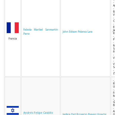
-
A
-
B
V
-
C
-
E
Fabiola Maribel Sanmartín
J
John Edison Polanco Lara
R
Parra
-
Francia
P
-
M
S
P
-
V
-
V
S
-
Z
-
R
U
-
F
M
-
G
B
-
A
Andrés Felipe Castillo
Jadira Del Rosario Bayas Uriarte
G