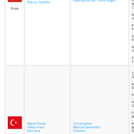
Esperanza Del Cisne Rogel
F
Blacio Castillo
N
C
Rusia
-
R
G
-
R
R
-
D
R
-
M
G
-
V
S
-
C
-
K
D
-
F
-
H
-
F
J
-
María Paula
Christopher
M
Villacreses
Manuel Jaramillo
J
Herrera
Gómez