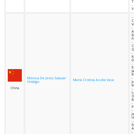
T
-
V
-
C
V
-
A
B
F
-
C
-
K
D
-
E
J
R
Mónica De Jesús Salazar
-
María Cristina Acuña Vaca
Hidalgo
J
M
China
-
L
O
B
-
P
-
J
H
-
E
A
-