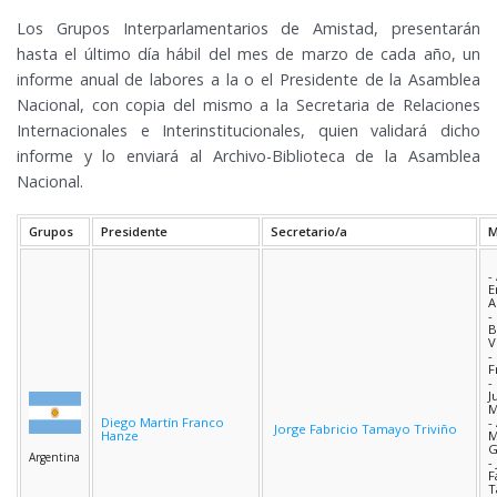
Los Grupos Interparlamentarios de Amistad, presentarán
hasta el último día hábil del mes de marzo de cada año, un
informe anual de labores a la o el Presidente de la Asamblea
Nacional, con copia del mismo a la Secretaria de Relaciones
Internacionales e Interinstitucionales, quien validará dicho
informe y lo enviará al Archivo-Biblioteca de la Asamblea
Nacional.
Grupos
Presidente
Secretario/a
M
-
E
A
-
B
V
-
F
-
J
M
Diego Martín Franco
-
Jorge Fabricio Tamayo Triviño
Hanze
M
G
Argentina
-
F
T