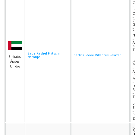
C
-
P
C
-
C
-
F
N
-
A
G
T
Sade Rashel Fritschi
-
Carlos Steve Villacrés Salazar
Emiratos
Naranjo
F
J
Árabes
M
Unidos
-
A
P
M
-
D
R
-
T
-
V
S
-
P
Z
-
R
U