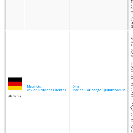
T
-
P
O
-
E
U
G
-
X
O
F
-
A
M
-
S
B
C
-
C
E
G
Mauricio
Dina
-
Xavier Ordoñez Fuentes
Maribel Farinango Quilumbaquin
F
Q
Alemania
-
J
J
R
-
P
O
-
F
T