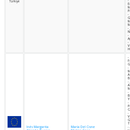
-
Türkiye
E
M
P
-
G
M
M
-
N
-
A
-
V
H
-
F
G
-
M
A
B
-
A
M
-
B
Y
-
P
C
-
V
G
T
Inés Margarita
María Del Cisne
-