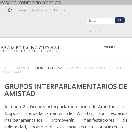
Pasar al contenido principal
Radio
·
TV
·
Prensa
Kichwa
A-
A+
MENÚ
Usted está en:
RELACIONES INTERNACIONALES
» Grupos Interparlamentarios
de Amistad
LA ASAMBLEA
GRUPOS INTERPARLAMENTARIOS DE
LEGISLAMOS
AMISTAD
FISCALIZAMOS
TRANSPARENCIA
Artículo 8.- Grupos Interparlamentarios de Amistad.-
Los
PRENSA
Grupos Interparlamentarios de Amistad son espacios
PARTICIPACIÓN
interparlamentarios promoverán manifestaciones de
RELACIONES INTERNACIONALES
solidaridad, cooperación, asistencia técnica, conocimiento e
AGENDA