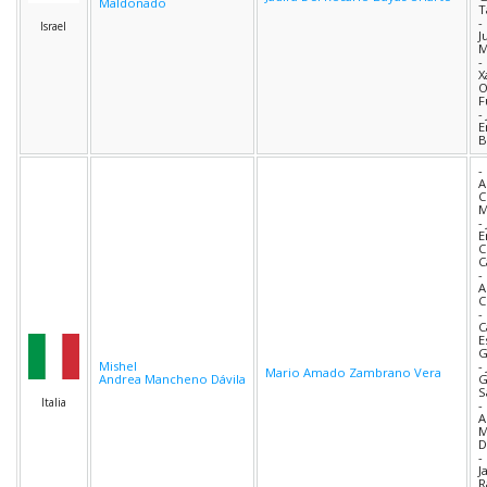
Maldonado
T
-
Israel
J
M
-
X
O
F
-
E
B
-
A
C
M
-
E
C
C
-
A
C
-
C
E
G
Mishel
-
Mario Amado Zambrano Vera
Andrea Mancheno Dávila
G
S
Italia
-
A
M
D
-
J
R