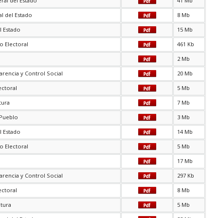
ral del Estado
41 Mb
l del Estado
8 Mb
l Estado
15 Mb
o Electoral
461 Kb
2 Mb
arencia y Control Social
20 Mb
ectoral
5 Mb
tura
7 Mb
 Pueblo
3 Mb
l Estado
14 Mb
o Electoral
5 Mb
17 Mb
arencia y Control Social
297 Kb
ectoral
8 Mb
atura
5 Mb