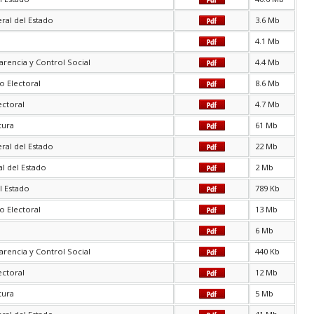
ral del Estado
3.6 Mb
4.1 Mb
arencia y Control Social
4.4 Mb
o Electoral
8.6 Mb
ectoral
4.7 Mb
tura
61 Mb
ral del Estado
22 Mb
l del Estado
2 Mb
l Estado
789 Kb
o Electoral
13 Mb
6 Mb
arencia y Control Social
440 Kb
ectoral
12 Mb
tura
5 Mb