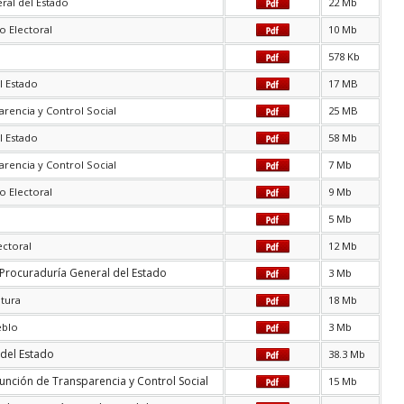
ral del Estado
22 Mb
o Electoral
10 Mb
578 Kb
l Estado
17 MB
arencia y Control Social
25 MB
l Estado
58 Mb
arencia y Control Social
7 Mb
o Electoral
9 Mb
5 Mb
ectoral
12 Mb
a Procuraduría General del Estado
3 Mb
atura
18 Mb
eblo
3 Mb
 del Estado
38.3 Mb
unción de Transparencia y Control Social
15 Mb