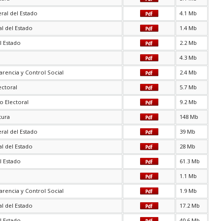
ral del Estado
4.1 Mb
l del Estado
1.4 Mb
l Estado
2.2 Mb
4.3 Mb
arencia y Control Social
2.4 Mb
ectoral
5.7 Mb
o Electoral
9.2 Mb
tura
148 Mb
ral del Estado
39 Mb
l del Estado
28 Mb
l Estado
61.3 Mb
1.1 Mb
arencia y Control Social
1.9 Mb
l del Estado
17.2 Mb
l Estado
40.6 Mb