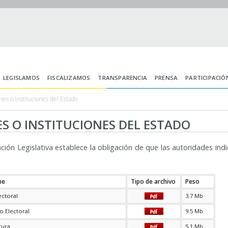
LEGISLAMOS
FISCALIZAMOS
TRANSPARENCIA
PRENSA
PARTICIPACIÓ
es o Instituciones del Estado
S O INSTITUCIONES DEL ESTADO
nción Legislativa establece la obligación de que las autoridades in
me
Tipo de archivo
Peso
ectoral
3.7 Mb
o Electoral
9.5 Mb
tura
5.1 Mb