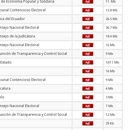
a de Economía Popular y Solidaria
11. Mb
ibunal Contencioso Electoral
12.8 Mb
ica del Ecuador
26.5 Mb
nsejo Nacional Electoral
36.7 Mb
sejo de la Judicatura
18.4 Mb
nsejo Nacional Electoral
16 Mb
unción de Transparencia y Control Social
9 Mb
 Estado
107.1 Mb
16 Mb
ibunal Contencioso Electoral
9 Mb
icatura
4 Mb
blo
3 Mb
nsejo Nacional Electoral
7 Mb
unción de Transparencia y Control Social
12 Mb
29 Kb