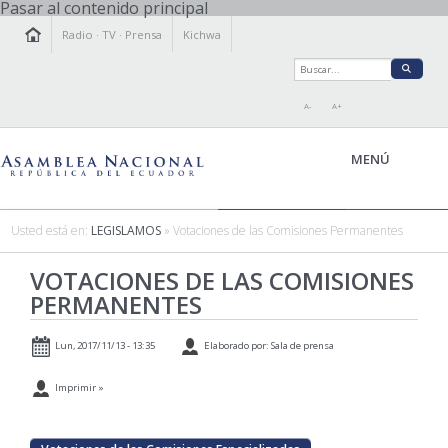
Pasar al contenido principal
Radio
·
TV
·
Prensa
Kichwa
A-
A+
MENÚ
Usted está en:
LEGISLAMOS
» Votaciones de las Comisiones Permanentes
LA ASAMBLEA
VOTACIONES DE LAS COMISIONES
LEGISLAMOS
PERMANENTES
FISCALIZAMOS
TRANSPARENCIA
Lun, 2017/11/13 - 13:35
Elaborado por: Sala de prensa
PRENSA
Imprimir »
PARTICIPACIÓN
RELACIONES INTERNACIONALES
AGENDA