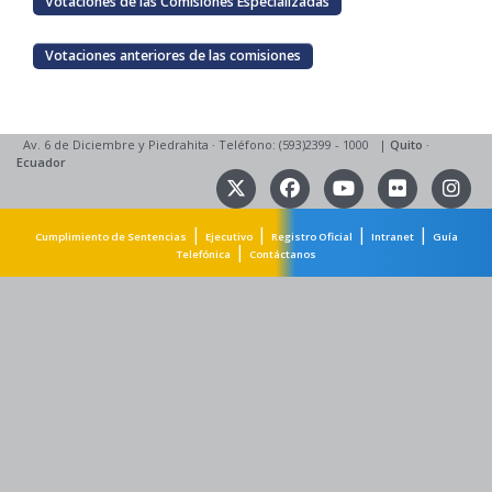
Votaciones de las Comisiones Especializadas
Votaciones anteriores de las comisiones
Av. 6 de Diciembre y Piedrahita
·
Teléfono: (593)2399 - 1000
|
Quito
·
Ecuador
|
|
|
|
Cumplimiento de Sentencias
Ejecutivo
Registro Oficial
Intranet
Guía
|
Telefónica
Contáctanos