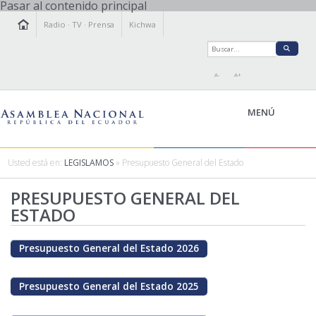
Pasar al contenido principal
Radio
·
TV
·
Prensa
Kichwa
A-
A+
MENÚ
Usted está en:
LEGISLAMOS
» Presupuesto General del Estado
LA ASAMBLEA
PRESUPUESTO GENERAL DEL
LEGISLAMOS
ESTADO
FISCALIZAMOS
TRANSPARENCIA
Presupuesto General del Estado 2026
PRENSA
PARTICIPACIÓN
Presupuesto General del Estado 2025
RELACIONES INTERNACIONALES
AGENDA