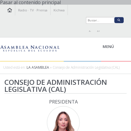
Pasar al contenido principal
Radio
·
TV
·
Prensa
Kichwa
A-
A+
MENÚ
Usted está en:
LA ASAMBLEA
» Consejo de Administración Legislativa (CAL)
LA ASAMBLEA
CONSEJO DE ADMINISTRACIÓN
LEGISLAMOS
LEGISLATIVA (CAL)
FISCALIZAMOS
PRESIDENTA
TRANSPARENCIA
PRENSA
PARTICIPACIÓN
RELACIONES INTERNACIONALES
AGENDA