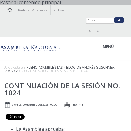
Pasar al contenido principal
Radio
·
TV
·
Prensa
Kichwa
A-
A+
MENÚ
Usted está en:
PLENO ASAMBLEÍSTAS
»
BLOG DE ANDRÉS GUSCHMER
TAMARIZ
» CONTINUACIÓN DE LA SESIÓN No. 1024
LA ASAMBLEA
CONTINUACIÓN DE LA SESIÓN NO.
LEGISLAMOS
1024
FISCALIZAMOS
TRANSPARENCIA
Viernes, 20 de junio del 2025 - 00:00
Imprimir
PRENSA
PARTICIPACIÓN
RELACIONES INTERNACIONALES
La Asamblea aprueba:
AGENDA