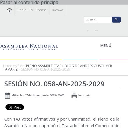
Pasar al contenido principal
Radio
·
TV
·
Prensa
Kichwa
A-
A+
MENÚ
Usted está en:
PLENO ASAMBLEÍSTAS
»
BLOG DE ANDRÉS GUSCHMER
TAMARIZ
» SESIÓN No. 058-AN-2025-2029
LA ASAMBLEA
SESIÓN NO. 058-AN-2025-2029
LEGISLAMOS
FISCALIZAMOS
Miércoles, 17 de diciembre del 2025 - 10:00
Imprimir
TRANSPARENCIA
PRENSA
PARTICIPACIÓN
Con 143 votos afirmativos y por unanimidad, el Pleno de la
RELACIONES INTERNACIONALES
Asamblea Nacional aprobó el Tratado sobre el Comercio de
AGENDA