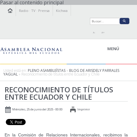
Pasar al contenido principal
Radio
·
TV
·
Prensa
Kichwa
A-
A+
MENÚ
Usted está en:
PLENO ASAMBLEÍSTAS
»
BLOG DE ARISDELY PARRALES
YAGUAL
» Reconocimiento de títulos entre Ecuador y Chile
LA ASAMBLEA
RECONOCIMIENTO DE TÍTULOS
LEGISLAMOS
ENTRE ECUADOR Y CHILE
FISCALIZAMOS
TRANSPARENCIA
Miércoles, 25 de junio del 2025 - 00:00
Imprimir
PRENSA
PARTICIPACIÓN
RELACIONES INTERNACIONALES
En la Comisión de Relaciones Internacionales, recibimos la
AGENDA