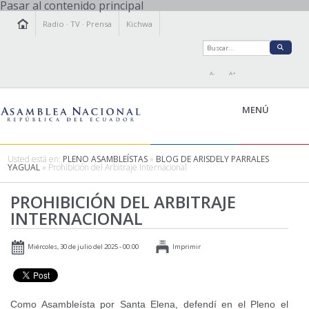
Pasar al contenido principal
Radio
·
TV
·
Prensa
Kichwa
A-
A+
MENÚ
Usted está en:
PLENO ASAMBLEÍSTAS
»
BLOG DE ARISDELY PARRALES
YAGUAL
» Prohibición del Arbitraje Internacional
LA ASAMBLEA
PROHIBICIÓN DEL ARBITRAJE
LEGISLAMOS
INTERNACIONAL
FISCALIZAMOS
TRANSPARENCIA
Miércoles, 30 de julio del 2025 - 00:00
Imprimir
PRENSA
PARTICIPACIÓN
RELACIONES INTERNACIONALES
Como Asambleísta por Santa Elena, defendí en el Pleno el
AGENDA