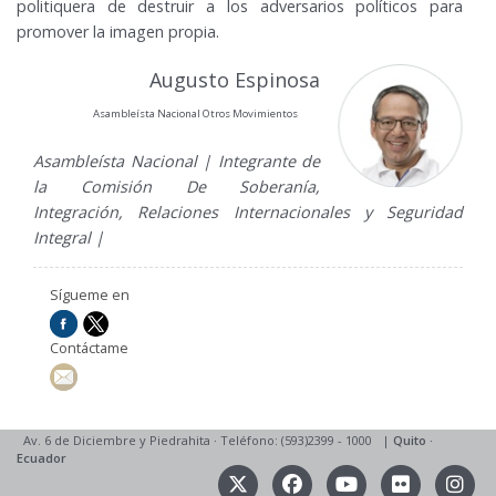
politiquera de destruir a los adversarios políticos para
promover la imagen propia.
Augusto Espinosa
Asambleísta Nacional Otros Movimientos
Asambleísta Nacional | Integrante de
la Comisión De Soberanía,
Integración, Relaciones Internacionales y Seguridad
Integral |
Sígueme en
Contáctame
Av. 6 de Diciembre y Piedrahita
·
Teléfono: (593)2399 - 1000
|
Quito
·
Ecuador