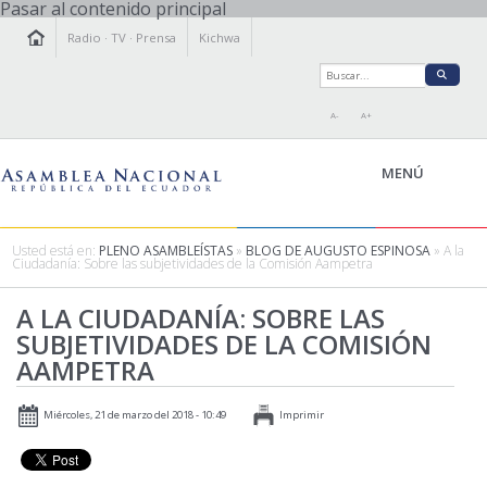
Pasar al contenido principal
Radio
·
TV
·
Prensa
Kichwa
A-
A+
MENÚ
Usted está en:
PLENO ASAMBLEÍSTAS
»
BLOG DE AUGUSTO ESPINOSA
» A la
Ciudadanía: Sobre las subjetividades de la Comisión Aampetra
LA ASAMBLEA
A LA CIUDADANÍA: SOBRE LAS
LEGISLAMOS
SUBJETIVIDADES DE LA COMISIÓN
FISCALIZAMOS
AAMPETRA
TRANSPARENCIA
PRENSA
Miércoles, 21 de marzo del 2018 - 10:49
Imprimir
PARTICIPACIÓN
RELACIONES INTERNACIONALES
AGENDA