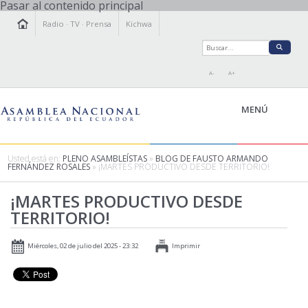
Pasar al contenido principal
Radio
·
TV
·
Prensa
Kichwa
A-
A+
MENÚ
Usted está en:
PLENO ASAMBLEÍSTAS
»
BLOG DE FAUSTO ARMANDO
FERNÁNDEZ ROSALES
» ¡MARTES PRODUCTIVO DESDE TERRITORIO!
LA ASAMBLEA
¡MARTES PRODUCTIVO DESDE
LEGISLAMOS
TERRITORIO!
FISCALIZAMOS
TRANSPARENCIA
Miércoles, 02 de julio del 2025 - 23:32
Imprimir
PRENSA
PARTICIPACIÓN
RELACIONES INTERNACIONALES
AGENDA