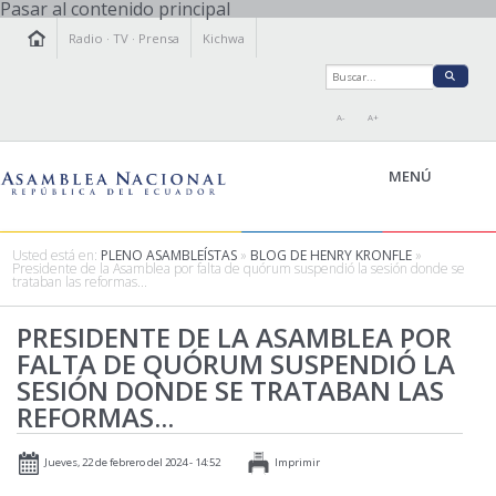
Pasar al contenido principal
Radio
·
TV
·
Prensa
Kichwa
A-
A+
MENÚ
Usted está en:
PLENO ASAMBLEÍSTAS
»
BLOG DE HENRY KRONFLE
»
Presidente de la Asamblea por falta de quórum suspendió la sesión donde se
trataban las reformas...
LA ASAMBLEA
LEGISLAMOS
PRESIDENTE DE LA ASAMBLEA POR
FALTA DE QUÓRUM SUSPENDIÓ LA
FISCALIZAMOS
SESIÓN DONDE SE TRATABAN LAS
TRANSPARENCIA
REFORMAS...
PRENSA
PARTICIPACIÓN
Jueves, 22 de febrero del 2024 - 14:52
Imprimir
RELACIONES INTERNACIONALES
AGENDA