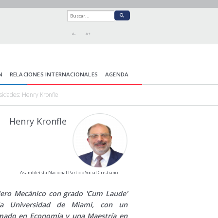
A-
A+
N
RELACIONES INTERNACIONALES
AGENDA
esidades: Henry Kronfle
Henry Kronfle
Asambleísta Nacional Partido Social Cristiano
iero Mecánico con grado 'Cum Laude'
la Universidad de Miami, con un
mado en Economía y una Maestría en