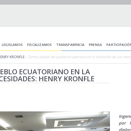
LEGISLAMOS
FISCALIZAMOS
TRANSPARENCIA
PRENSA
PARTICIPACIÓ
HENRY KRONFLE
» Somos aliados del pueblo ecuatoriano en la resolución de sus nec
UEBLO ECUATORIANO EN LA
CESIDADES: HENRY KRONFLE
Ingen
por 
diplo