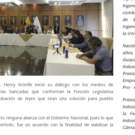
Inge
combi
de E
Ingen
la Un
Nacid
años,
Guaya
Indus
Pres
Empre
, Henry Kronfle inició su diálogo con los medios de
Pro -
las bancadas que conforman la Función Legislativa
obación de leyes que sean una solución para pueblo
Presi
Indus
la F
to ninguna alianza con el Gobierno Nacional, pues lo que
Indus
eríodo, fue un acuerdo con la finalidad de viabilizar la
Cámar