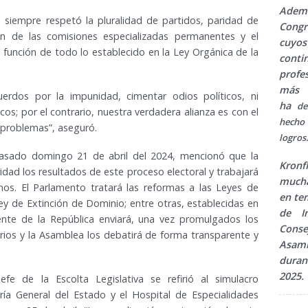
Ademá
siempre respetó la pluralidad de partidos, paridad de
Congr
ón de las comisiones especializadas permanentes y el
cuyos
 función de todo lo establecido en la Ley Orgánica de la
conti
profe
más 
erdos por la impunidad, cimentar odios políticos, ni
ha
de
cos; por el contrario, nuestra verdadera alianza es con el
hecho
 problemas”, aseguró.
logros
 pasado domingo 21 de abril del 2024, mencionó que la
Kron
dad los resultados de este proceso electoral y trabajará
mucha
nos. El Parlamento tratará las reformas a las Leyes de
en tem
ey de Extinción de Dominio; entre otras, establecidas en
de I
dente de la República enviará, una vez promulgados los
Cons
orios y la Asamblea los debatirá de forma transparente y
Asamb
duran
2025.
fe de la Escolta Legislativa se refirió al simulacro
ía General del Estado y el Hospital de Especialidades