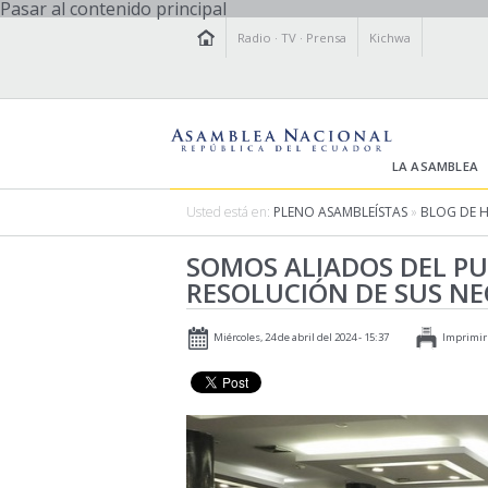
Pasar al contenido principal
Radio
·
TV
·
Prensa
Kichwa
LA ASAMBLEA
Usted está en:
PLENO ASAMBLEÍSTAS
»
BLOG DE 
SOMOS ALIADOS DEL P
RESOLUCIÓN DE SUS NE
Miércoles, 24 de abril del 2024 - 15:37
Imprimir