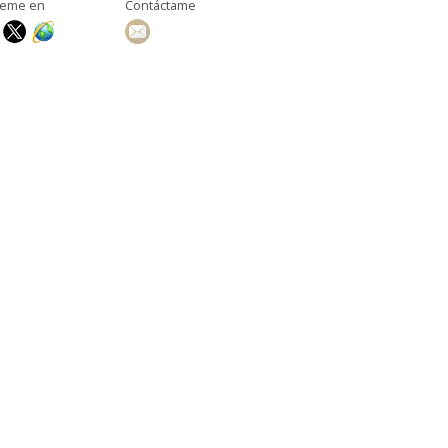
ueme en
Contáctame