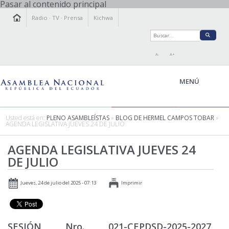
Pasar al contenido principal
Radio
·
TV
·
Prensa
Kichwa
A-
A+
MENÚ
Usted está en:
PLENO ASAMBLEÍSTAS
»
BLOG DE HERMEL CAMPOS TOBAR
»
AGENDA LEGISLATIVA JUEVES 24 DE JULIO
LA ASAMBLEA
AGENDA LEGISLATIVA JUEVES 24
LEGISLAMOS
DE JULIO
FISCALIZAMOS
TRANSPARENCIA
Jueves, 24 de julio del 2025 - 07:13
Imprimir
PRENSA
PARTICIPACIÓN
RELACIONES INTERNACIONALES
SESIÓN Nro. 021-CEPDSD-2025-2027,
AGENDA