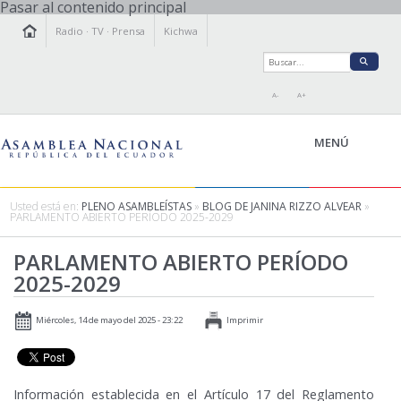
Pasar al contenido principal
Radio
·
TV
·
Prensa
Kichwa
A-
A+
MENÚ
Usted está en:
PLENO ASAMBLEÍSTAS
»
BLOG DE JANINA RIZZO ALVEAR
»
PARLAMENTO ABIERTO PERÍODO 2025-2029
LA ASAMBLEA
PARLAMENTO ABIERTO PERÍODO
LEGISLAMOS
2025-2029
FISCALIZAMOS
TRANSPARENCIA
Miércoles, 14 de mayo del 2025 - 23:22
Imprimir
PRENSA
PARTICIPACIÓN
RELACIONES INTERNACIONALES
Información establecida en el Artículo 17 del Reglamento
AGENDA