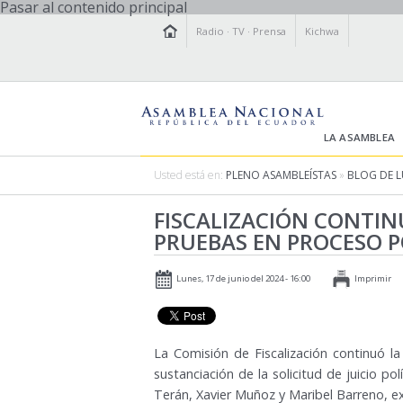
Pasar al contenido principal
Radio
·
TV
·
Prensa
Kichwa
LA ASAMBLEA
Usted está en:
PLENO ASAMBLEÍSTAS
»
BLOG DE L
FISCALIZACIÓN CONTI
PRUEBAS EN PROCESO P
Lunes, 17 de junio del 2024 - 16:00
Imprimir
La Comisión de Fiscalización continuó l
sustanciación de la solicitud de juicio p
Terán, Xavier Muñoz y Maribel Barreno, ex