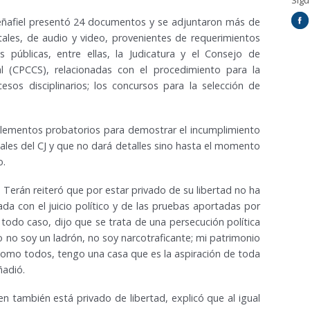
Síg
 Peñafiel presentó 24 documentos y se adjuntaron más de
ales, de audio y video, provenientes de requerimientos
es públicas, entre ellas, la Judicatura y el Consejo de
al (CPCCS), relacionadas con el procedimiento para la
cesos disciplinarios; los concursos para la selección de
 elementos probatorios para demostrar el incumplimiento
ales del CJ y que no dará detalles sino hasta el momento
o.
n Terán reiteró que por estar privado de su libertad no ha
da con el juicio político y de las pruebas aportadas por
n todo caso, dijo que se trata de una persecución política
Yo no soy un ladrón, no soy narcotraficante; mi patrimonio
como todos, tengo una casa que es la aspiración de toda
ñadió.
en también está privado de libertad, explicó que al igual