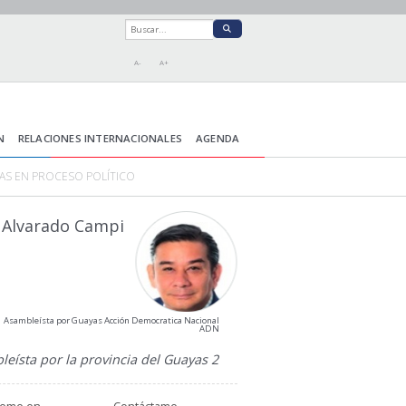
A-
A+
N
RELACIONES INTERNACIONALES
AGENDA
AS EN PROCESO POLÍTICO
 Alvarado Campi
Asambleísta por Guayas Acción Democratica Nacional
ADN
eísta por la provincia del Guayas 2