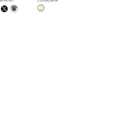
ueme en
Contáctame