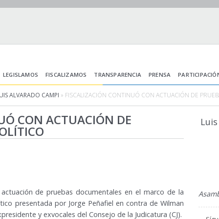
LEGISLAMOS
FISCALIZAMOS
TRANSPARENCIA
PRENSA
PARTICIPACIÓ
UIS ALVARADO CAMPI
» FISCALIZACIÓN CONTINUÓ CON ACTUACIÓN DE PRUEB
NUÓ CON ACTUACIÓN DE
Luis
OLÍTICO
a actuación de pruebas documentales en el marco de la
Asambl
olítico presentada por Jorge Peñafiel en contra de Wilman
presidente y exvocales del Consejo de la Judicatura (CJ).