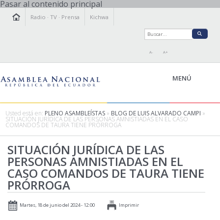
Pasar al contenido principal
Radio
·
TV
·
Prensa
Kichwa
A-
A+
MENÚ
Usted está en:
PLENO ASAMBLEÍSTAS
»
BLOG DE LUIS ALVARADO CAMPI
»
SITUACIÓN JURÍDICA DE LAS PERSONAS AMNISTIADAS EN EL CASO
COMANDOS DE TAURA TIENE PRÓRROGA
LA ASAMBLEA
LEGISLAMOS
SITUACIÓN JURÍDICA DE LAS
PERSONAS AMNISTIADAS EN EL
FISCALIZAMOS
CASO COMANDOS DE TAURA TIENE
TRANSPARENCIA
PRÓRROGA
PRENSA
PARTICIPACIÓN
Martes, 18 de junio del 2024 - 12:00
Imprimir
RELACIONES INTERNACIONALES
AGENDA