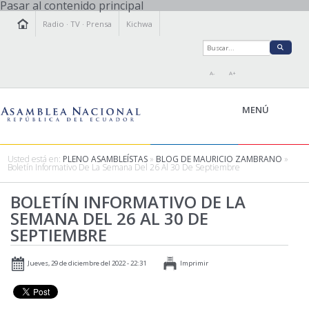
Pasar al contenido principal
Radio
·
TV
·
Prensa
Kichwa
A-
A+
MENÚ
Usted está en:
PLENO ASAMBLEÍSTAS
»
BLOG DE MAURICIO ZAMBRANO
»
Boletín Informativo De La Semana Del 26 Al 30 De Septiembre
LA ASAMBLEA
BOLETÍN INFORMATIVO DE LA
LEGISLAMOS
SEMANA DEL 26 AL 30 DE
FISCALIZAMOS
SEPTIEMBRE
TRANSPARENCIA
PRENSA
Jueves, 29 de diciembre del 2022 - 22:31
Imprimir
PARTICIPACIÓN
RELACIONES INTERNACIONALES
AGENDA