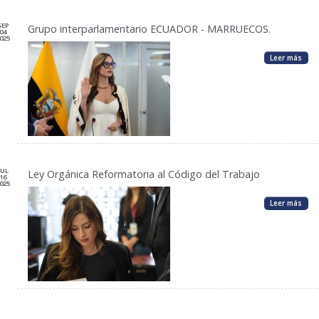
SEP
Grupo interparlamentario ECUADOR - MARRUECOS.
04
025
Leer más
JUL
Ley Orgánica Reformatoria al Código del Trabajo
16
025
Leer más