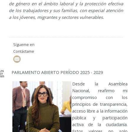
de género en el ámbito laboral y la protección efectiva
de los trabajadores y sus familias, con especial atención
a los jóvenes, migrantes y sectores vulnerables.
Sígueme en
Contáctame
JUN
PARLAMENTO ABIERTO PERÍODO 2025 - 2029
23
025
Desde la Asamblea
Nacional, reafirmo mi
compromiso con los
principios de transparencia,
acceso libre a la información
pública y participación
activa de la ciudadanía.
Estos valores no solo