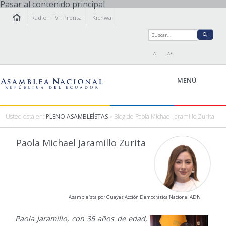
Pasar al contenido principal
Radio
·
TV
·
Prensa
Kichwa
A-
A+
MENÚ
Usted está en:
PLENO ASAMBLEÍSTAS
» Blog de Paola Michael Jaramillo Zurita
LA ASAMBLEA
Paola Michael Jaramillo Zurita
LEGISLAMOS
FISCALIZAMOS
TRANSPARENCIA
PRENSA
Asambleísta por Guayas Acción Democratica Nacional ADN
PARTICIPACIÓN
RELACIONES INTERNACIONALES
Paola Jaramillo, con 35 años de edad,
AGENDA