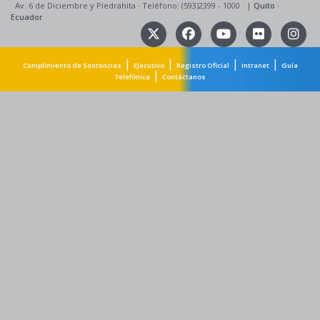
Av. 6 de Diciembre y Piedrahita
·
Teléfono: (593)2399 - 1000
|
Quito
·
Ecuador
|
|
|
|
Cumplimiento de Sentencias
Ejecutivo
Registro Oficial
Intranet
Guía
|
Telefónica
Contáctanos