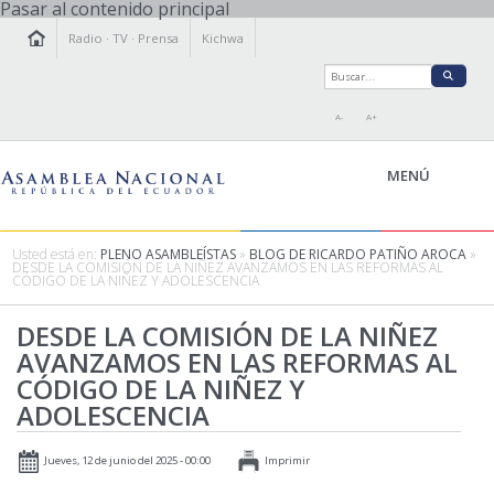
Pasar al contenido principal
Radio
·
TV
·
Prensa
Kichwa
A-
A+
MENÚ
Usted está en:
PLENO ASAMBLEÍSTAS
»
BLOG DE RICARDO PATIÑO AROCA
»
DESDE LA COMISIÓN DE LA NIÑEZ AVANZAMOS EN LAS REFORMAS AL
CÓDIGO DE LA NIÑEZ Y ADOLESCENCIA
LA ASAMBLEA
LEGISLAMOS
DESDE LA COMISIÓN DE LA NIÑEZ
AVANZAMOS EN LAS REFORMAS AL
FISCALIZAMOS
CÓDIGO DE LA NIÑEZ Y
TRANSPARENCIA
ADOLESCENCIA
PRENSA
PARTICIPACIÓN
Jueves, 12 de junio del 2025 - 00:00
Imprimir
RELACIONES INTERNACIONALES
AGENDA