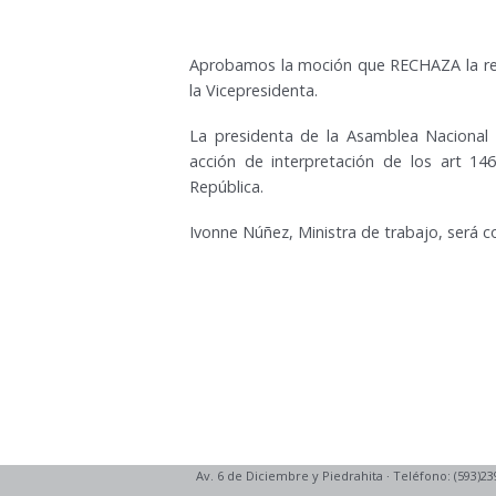
Aprobamos la moción que RECHAZA la reso
la Vicepresidenta.
La presidenta de la Asamblea Nacional d
acción de interpretación de los art 14
República.
Ivonne Núñez, Ministra de trabajo, será 
Av. 6 de Diciembre y Piedrahita
·
Teléfono: (593)23