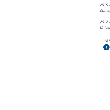
2015-
Conse
2012
Unive
Síg