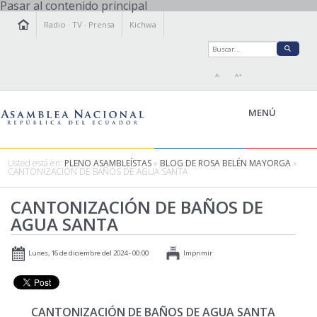
Pasar al contenido principal
Radio
·
TV
·
Prensa
Kichwa
A-
A+
MENÚ
Usted está en:
PLENO ASAMBLEÍSTAS
»
BLOG DE ROSA BELÉN MAYORGA
»
CANTONIZACIÓN DE BAÑOS DE AGUA SANTA
LA ASAMBLEA
CANTONIZACIÓN DE BAÑOS DE
LEGISLAMOS
AGUA SANTA
FISCALIZAMOS
TRANSPARENCIA
Lunes, 16 de diciembre del 2024 - 00:00
Imprimir
PRENSA
PARTICIPACIÓN
RELACIONES INTERNACIONALES
CANTONIZACIÓN DE BAÑOS DE AGUA SANTA
AGENDA