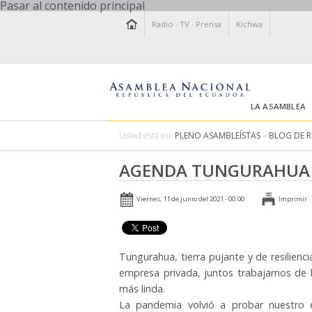
Pasar al contenido principal
Radio
·
TV
·
Prensa
Kichwa
LA ASAMBLEA
Usted está en:
PLENO ASAMBLEÍSTAS
»
BLOG DE 
AGENDA TUNGURAHUA 
Viernes, 11 de junio del 2021 - 00:00
Imprimir
Tungurahua, tierra pujante y de resiliencia
empresa privada, juntos trabajamos de l
más linda.
La pandemia volvió a probar nuestro e