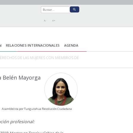
A-
A+
N
RELACIONES INTERNACIONALES
AGENDA
DERECHOS DE LAS MUJERES CON MIEMBROS DE
a Belén Mayorga
Asambleísta por Tungurahua Revolución Ciudadana
ción profesional: