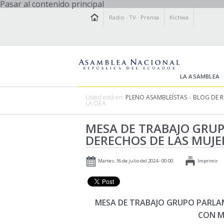
Pasar al contenido principal
Radio
·
TV
·
Prensa
Kichwa
LA ASAMBLEA
Usted está en:
PLENO ASAMBLEÍSTAS
»
BLOG DE 
LA OEA
MESA DE TRABAJO GRU
DERECHOS DE LAS MUJE
Martes, 16 de julio del 2024 - 00:00
Imprimir
MESA DE TRABAJO GRUPO PARLAM
CON M