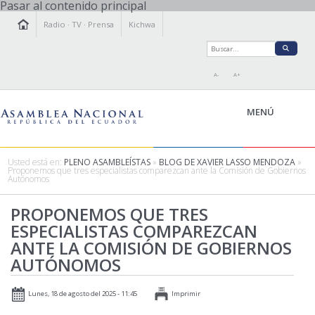
Pasar al contenido principal
Radio
·
TV
·
Prensa
Kichwa
A-
A+
MENÚ
Usted está en:
PLENO ASAMBLEÍSTAS
»
BLOG DE XAVIER LASSO MENDOZA
»
Proponemos que tres especialistas comparezcan ante la Comisión de Gobiernos
Autónomos
LA ASAMBLEA
LEGISLAMOS
PROPONEMOS QUE TRES
ESPECIALISTAS COMPAREZCAN
FISCALIZAMOS
ANTE LA COMISIÓN DE GOBIERNOS
TRANSPARENCIA
AUTÓNOMOS
PRENSA
PARTICIPACIÓN
Lunes, 18 de agosto del 2025 - 11:45
Imprimir
RELACIONES INTERNACIONALES
AGENDA