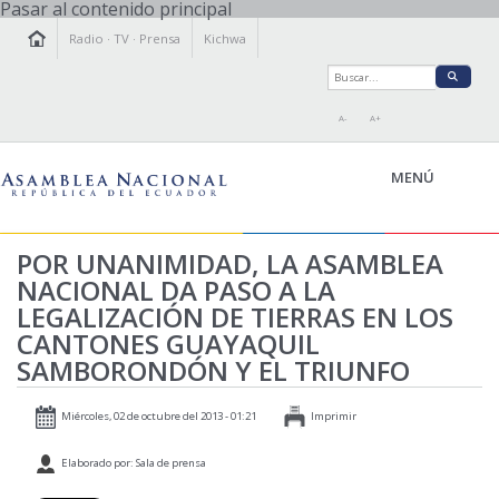
Pasar al contenido principal
Radio
·
TV
·
Prensa
Kichwa
A-
A+
MENÚ
POR UNANIMIDAD, LA ASAMBLEA
NACIONAL DA PASO A LA
LA ASAMBLEA
LEGALIZACIÓN DE TIERRAS EN LOS
LEGISLAMOS
CANTONES GUAYAQUIL
FISCALIZAMOS
SAMBORONDÓN Y EL TRIUNFO
TRANSPARENCIA
PRENSA
Miércoles, 02 de octubre del 2013 - 01:21
Imprimir
PARTICIPACIÓN
Elaborado por: Sala de prensa
RELACIONES INTERNACIONALES
AGENDA