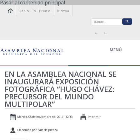
Pasar al contenido principal
Radio
·
TV
·
Prensa
Kichwa
A-
A+
MENÚ
EN LA ASAMBLEA NACIONAL SE
INAUGURARÁ EXPOSICIÓN
LA ASAMBLEA
FOTOGRÁFICA “HUGO CHÁVEZ:
LEGISLAMOS
PRECURSOR DEL MUNDO
FISCALIZAMOS
MULTIPOLAR”
TRANSPARENCIA
PRENSA
Martes, 05 de noviembre del 2013 - 12:13
Imprimir
PARTICIPACIÓN
Elaborado por: Sala de prensa
RELACIONES INTERNACIONALES
AGENDA